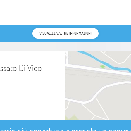
VISUALIZZA ALTRE INFORMAZIONI
ssato Di Vico
'orario più opportuno e prenota un appu