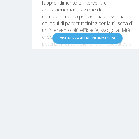
l’apprendimento e interventi di
abilitazione/riabilitazione del
comportamento psicosociale associati a
colloqui di parent training per la riuscita di
un intervento più efficacie; svolgo attività
di potenziamento cognitivo,
VISUALIZZA ALTRE INFORMAZIONI
potenziamento delle funzioni esecutive e
regolazione delle emozioni, sia a livello
individuale